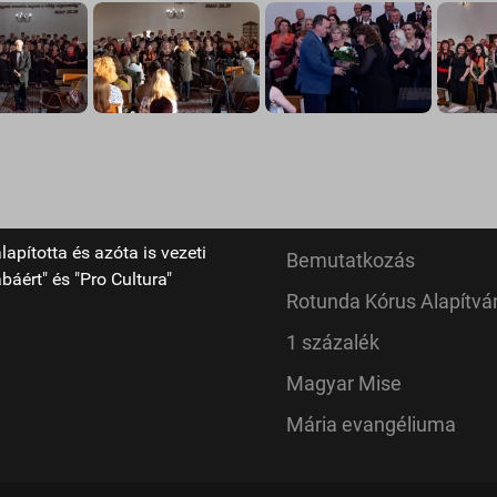
pította és azóta is vezeti
Bemutatkozás
áért" és "Pro Cultura"
Rotunda Kórus Alapítvá
1 százalék
Magyar Mise
Mária evangéliuma