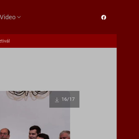
Video
tivál
16
/17