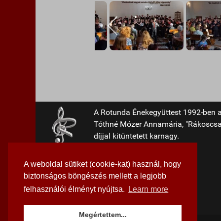
A Rotunda Énekegyüttest 1992-ben ala
Tóthné Mózer Annamária, "Rákoscsab
díjjal kitüntetett karnagy.
rotunda@rotunda.hu
A weboldal sütiket (cookie-kat) használ, hogy
biztonságos böngészés mellett a legjobb
felhasználói élményt nyújtsa.
Learn more
Megértettem...