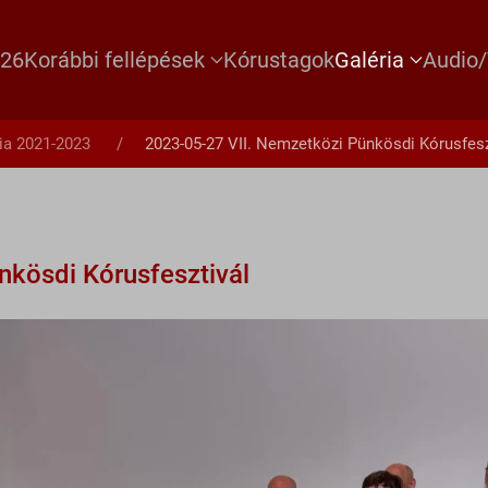
026
Korábbi fellépések
Kórustagok
Galéria
Audio/
ia 2021-2023
2023-05-27 VII. Nemzetközi Pünkösdi Kórusfesz
nkösdi Kórusfesztivál