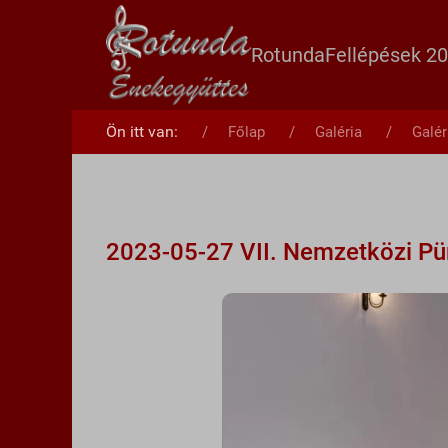
Rotunda
Fellépések 2
Ön itt van:
Főlap
Galéria
Galér
2023-05-27 VII. Nemzetközi Pü