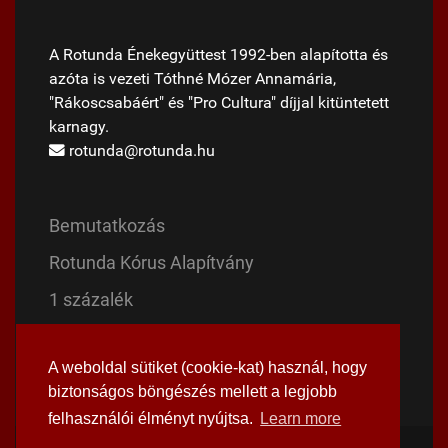
A Rotunda Énekegyüttest 1992-ben alapította és
azóta is vezeti Tóthné Mózer Annamária,
"Rákoscsabáért" és "Pro Cultura" díjjal kitüntetett
karnagy.
rotunda@rotunda.hu
Bemutatkozás
Rotunda Kórus Alapítvány
1 százalék
Magyar Mise
A weboldal sütiket (cookie-kat) használ, hogy
Mária evangéliuma
biztonságos böngészés mellett a legjobb
felhasználói élményt nyújtsa.
Learn more