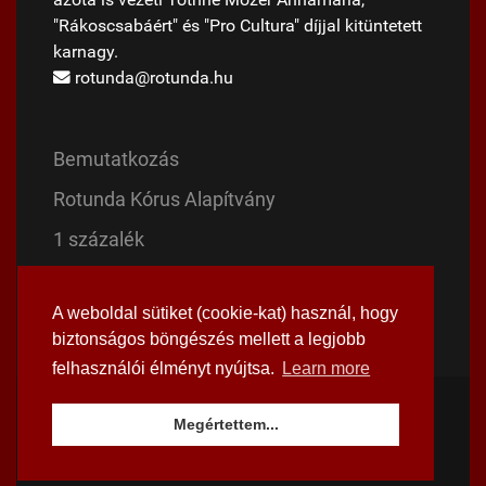
azóta is vezeti Tóthné Mózer Annamária,
"Rákoscsabáért" és "Pro Cultura" díjjal kitüntetett
karnagy.
rotunda@rotunda.hu
Bemutatkozás
Rotunda Kórus Alapítvány
1 százalék
Magyar Mise
A weboldal sütiket (cookie-kat) használ, hogy
Mária evangéliuma
biztonságos böngészés mellett a legjobb
felhasználói élményt nyújtsa.
Learn more
© 1992 - 2026 Rotunda Énekegyüttes
Megértettem...
Facebook