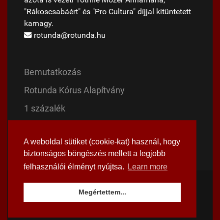
azóta is vezeti Tóthné Mózer Annamária,
"Rákoscsabáért" és "Pro Cultura" díjjal kitüntetett
karnagy.
rotunda@rotunda.hu
Bemutatkozás
Rotunda Kórus Alapítvány
1 százalék
Magyar Mise
A weboldal sütiket (cookie-kat) használ, hogy
Mária evangéliuma
biztonságos böngészés mellett a legjobb
felhasználói élményt nyújtsa.
Learn more
© 1992 - 2026 Rotunda Énekegyüttes
Megértettem...
Facebook