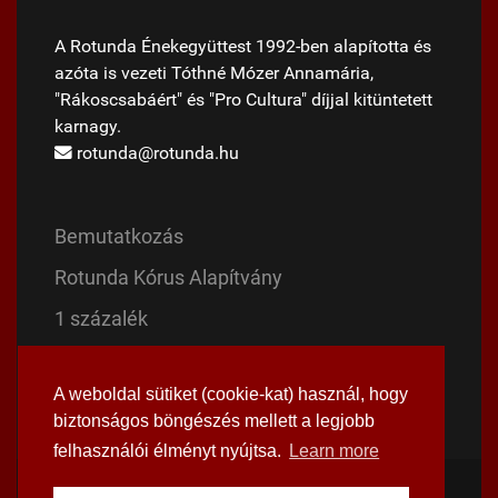
A Rotunda Énekegyüttest 1992-ben alapította és
azóta is vezeti Tóthné Mózer Annamária,
"Rákoscsabáért" és "Pro Cultura" díjjal kitüntetett
karnagy.
rotunda@rotunda.hu
Bemutatkozás
Rotunda Kórus Alapítvány
1 százalék
Magyar Mise
A weboldal sütiket (cookie-kat) használ, hogy
Mária evangéliuma
biztonságos böngészés mellett a legjobb
felhasználói élményt nyújtsa.
Learn more
© 1992 - 2026 Rotunda Énekegyüttes