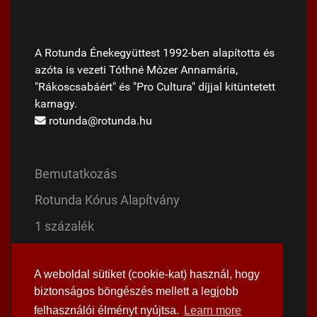
A Rotunda Énekegyüttest 1992-ben alapította és
azóta is vezeti Tóthné Mózer Annamária,
"Rákoscsabáért" és "Pro Cultura" díjjal kitüntetett
karnagy.
rotunda@rotunda.hu
Bemutatkozás
Rotunda Kórus Alapítvány
1 százalék
Magyar Mise
A weboldal sütiket (cookie-kat) használ, hogy
Mária evangéliuma
biztonságos böngészés mellett a legjobb
felhasználói élményt nyújtsa.
Learn more